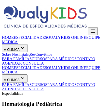
HOME
ESPECIALIDADES
QUALYKIDS ONLINE
EQUIPE
MÉDICA
A CLÍNICA
Sobre Nós
Instalações
Convênios
PARA FAMÍLIAS
CURSOS
PARA MÉDICOS
CONTATO
AGENDAR CONSULTA
HOME
ESPECIALIDADES
QUALYKIDS ONLINE
EQUIPE
MÉDICA
A CLÍNICA
PARA FAMÍLIAS
CURSOS
PARA MÉDICOS
CONTATO
AGENDAR CONSULTA
Especialidade
Hematologia Pediátrica