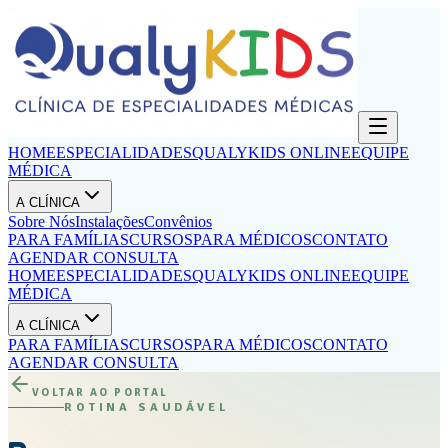
HOME
ESPECIALIDADES
QUALYKIDS ONLINE
EQUIPE
MÉDICA
A CLÍNICA
Sobre Nós
Instalações
Convênios
PARA FAMÍLIAS
CURSOS
PARA MÉDICOS
CONTATO
AGENDAR CONSULTA
HOME
ESPECIALIDADES
QUALYKIDS ONLINE
EQUIPE
MÉDICA
A CLÍNICA
PARA FAMÍLIAS
CURSOS
PARA MÉDICOS
CONTATO
AGENDAR CONSULTA
VOLTAR AO PORTAL
ROTINA SAUDÁVEL