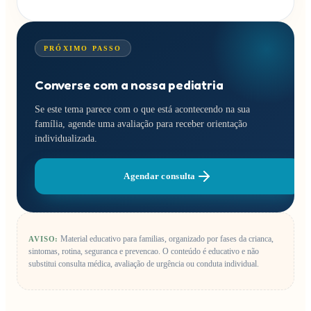
PRÓXIMO PASSO
Converse com a nossa pediatria
Se este tema parece com o que está acontecendo na sua
família, agende uma avaliação para receber orientação
individualizada.
Agendar consulta
Material educativo para familias, organizado por fases da crianca,
AVISO:
sintomas, rotina, seguranca e prevencao.
O conteúdo é educativo e não
substitui consulta médica, avaliação de urgência ou conduta individual.