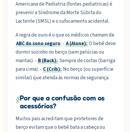
Americana de Pediatria (fontes pediatricas) é
prevenir a Síndrome da Morte Súbita do
Lactente (SMSL) e o sufocamento acidental.
A regra de ouro é o que os médicos chamam de
ABC do sono seguro
: -
A (Alone):
O bebê deve
dormir sozinho no berço (sem pelúcias ou
mantas). -
B (Back):
Sempre de costas (barriga
para cima). -
C (Crib):
No berço (ou superfície
similar) que atenda às normas de segurança.
§
Por que a confusão com os
acessórios?
Muitos pais acreditam que protetores de
berço evitam que o bebê bata a cabeça ou