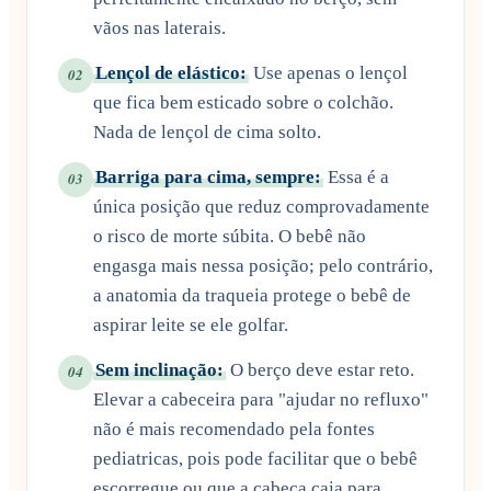
vãos nas laterais.
Lençol de elástico:
Use apenas o lençol
02
que fica bem esticado sobre o colchão.
Nada de lençol de cima solto.
Barriga para cima, sempre:
Essa é a
03
única posição que reduz comprovadamente
o risco de morte súbita. O bebê não
engasga mais nessa posição; pelo contrário,
a anatomia da traqueia protege o bebê de
aspirar leite se ele golfar.
Sem inclinação:
O berço deve estar reto.
04
Elevar a cabeceira para "ajudar no refluxo"
não é mais recomendado pela fontes
pediatricas, pois pode facilitar que o bebê
escorregue ou que a cabeça caia para