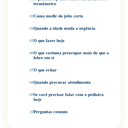
termômetro
03
Como medir do jeito certo
04
Quando a idade muda a urgência
05
O que fazer hoje
06
O que costuma preocupar mais do que a
febre em si
07
O que evitar
08
Quando procurar atendimento
09
Se você precisar falar com o pediatra
hoje
10
Perguntas comuns