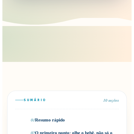
10
seções
SUMÁRIO
01
Resumo rápido
02
O primeiro ponto: olhe o bebê, não só o