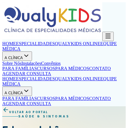
HOME
ESPECIALIDADES
QUALYKIDS ONLINE
EQUIPE
MÉDICA
A CLÍNICA
Sobre Nós
Instalações
Convênios
PARA FAMÍLIAS
CURSOS
PARA MÉDICOS
CONTATO
AGENDAR CONSULTA
HOME
ESPECIALIDADES
QUALYKIDS ONLINE
EQUIPE
MÉDICA
A CLÍNICA
PARA FAMÍLIAS
CURSOS
PARA MÉDICOS
CONTATO
AGENDAR CONSULTA
VOLTAR AO PORTAL
SAÚDE & SINTOMAS