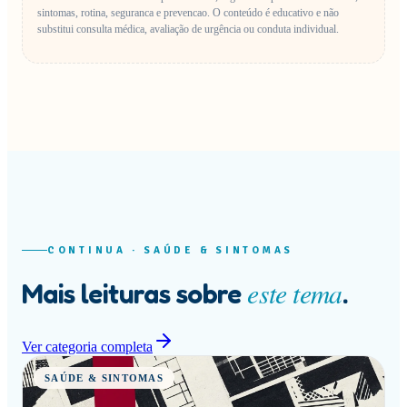
sintomas, rotina, seguranca e prevencao.
O conteúdo é educativo e não
substitui consulta médica, avaliação de urgência ou conduta individual.
CONTINUA ·
SAÚDE & SINTOMAS
este tema
Mais leituras sobre
.
Ver categoria completa
SAÚDE & SINTOMAS