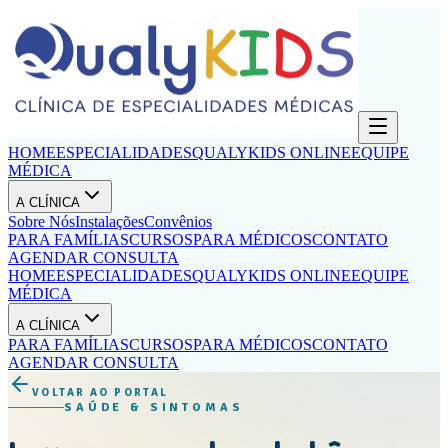
HOME
ESPECIALIDADES
QUALYKIDS ONLINE
EQUIPE
MÉDICA
A CLÍNICA
Sobre Nós
Instalações
Convênios
PARA FAMÍLIAS
CURSOS
PARA MÉDICOS
CONTATO
AGENDAR CONSULTA
HOME
ESPECIALIDADES
QUALYKIDS ONLINE
EQUIPE
MÉDICA
A CLÍNICA
PARA FAMÍLIAS
CURSOS
PARA MÉDICOS
CONTATO
AGENDAR CONSULTA
VOLTAR AO PORTAL
SAÚDE & SINTOMAS