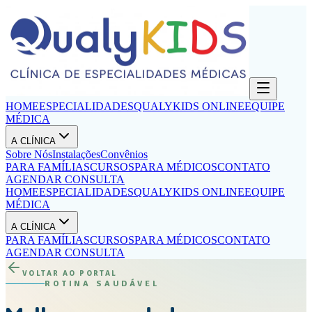
HOME
ESPECIALIDADES
QUALYKIDS ONLINE
EQUIPE
MÉDICA
A CLÍNICA
Sobre Nós
Instalações
Convênios
PARA FAMÍLIAS
CURSOS
PARA MÉDICOS
CONTATO
AGENDAR CONSULTA
HOME
ESPECIALIDADES
QUALYKIDS ONLINE
EQUIPE
MÉDICA
A CLÍNICA
PARA FAMÍLIAS
CURSOS
PARA MÉDICOS
CONTATO
AGENDAR CONSULTA
VOLTAR AO PORTAL
ROTINA SAUDÁVEL