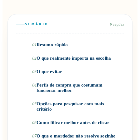
9
seções
SUMÁRIO
01
Resumo rápido
02
O que realmente importa na escolha
03
O que evitar
04
Perfis de compra que costumam
funcionar melhor
05
Opções para pesquisar com mais
critério
06
Como filtrar melhor antes de clicar
07
O que o mordedor não resolve sozinho