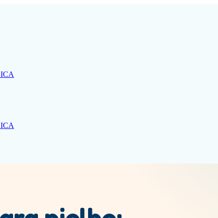
ICA
ICA
ara piolho: