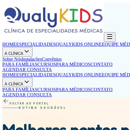
HOME
ESPECIALIDADES
QUALYKIDS ONLINE
EQUIPE MÉD
A CLÍNICA
Sobre Nós
Instalações
Convênios
PARA FAMÍLIAS
CURSOS
PARA MÉDICOS
CONTATO
AGENDAR CONSULTA
HOME
ESPECIALIDADES
QUALYKIDS ONLINE
EQUIPE MÉD
A CLÍNICA
PARA FAMÍLIAS
CURSOS
PARA MÉDICOS
CONTATO
AGENDAR CONSULTA
VOLTAR AO PORTAL
ROTINA SAUDÁVEL
Melhores pentes p