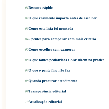
01
Resumo rápido
02
O que realmente importa antes de escolher
03
Como esta lista foi montada
04
5 pentes para comparar com mais critério
05
Como escolher sem exagerar
06
O que fontes pediatricas e SBP dizem na prática
07
O que o pente fino não faz
08
Quando procurar atendimento
09
Transparência editorial
10
Atualização editorial