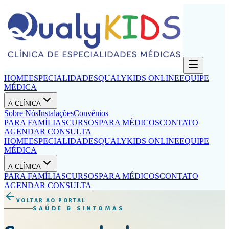
HOME
ESPECIALIDADES
QUALYKIDS ONLINE
EQUIPE
MÉDICA
A CLÍNICA
Sobre Nós
Instalações
Convênios
PARA FAMÍLIAS
CURSOS
PARA MÉDICOS
CONTATO
AGENDAR CONSULTA
HOME
ESPECIALIDADES
QUALYKIDS ONLINE
EQUIPE
MÉDICA
A CLÍNICA
PARA FAMÍLIAS
CURSOS
PARA MÉDICOS
CONTATO
AGENDAR CONSULTA
VOLTAR AO PORTAL
SAÚDE & SINTOMAS