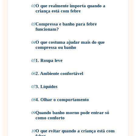
02
O que realmente importa quando a
criança está com febre
03
Compressa e banho para febre
funcionam?
04
O que costuma ajudar mais do que
compressa ou banho
05
1. Roupa leve
06
2. Ambiente confortável
07
3. Líquidos
08
4. Olhar o comportamento
09
Quando banho morno pode entrar só
como conforto
10
O que evitar quando a criança está com