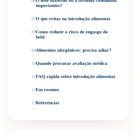
06
O leite materno ou a fórmula continuam
importantes?
07
O que evitar na introdução alimentar
08
Como reduzir o risco de engasgo do
bebê
09
Alimentos alergênicos: precisa adiar?
10
Quando procurar avaliação médica
11
FAQ rápida sobre introdução alimentar
12
Em resumo
13
Referências