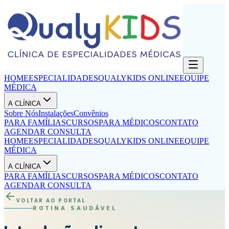
HOME
ESPECIALIDADES
QUALYKIDS ONLINE
EQUIPE
MÉDICA
A CLÍNICA
Sobre Nós
Instalações
Convênios
PARA FAMÍLIAS
CURSOS
PARA MÉDICOS
CONTATO
AGENDAR CONSULTA
HOME
ESPECIALIDADES
QUALYKIDS ONLINE
EQUIPE
MÉDICA
A CLÍNICA
PARA FAMÍLIAS
CURSOS
PARA MÉDICOS
CONTATO
AGENDAR CONSULTA
VOLTAR AO PORTAL
ROTINA SAUDÁVEL