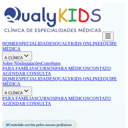
HOME
ESPECIALIDADES
QUALYKIDS ONLINE
EQUIPE
MÉDICA
A CLÍNICA
Sobre Nós
Instalações
Convênios
PARA FAMÍLIAS
CURSOS
PARA MÉDICOS
CONTATO
AGENDAR CONSULTA
HOME
ESPECIALIDADES
QUALYKIDS ONLINE
EQUIPE
MÉDICA
A CLÍNICA
PARA FAMÍLIAS
CURSOS
PARA MÉDICOS
CONTATO
AGENDAR CONSULTA
Conteúdo escrito pelos nossos pediatras