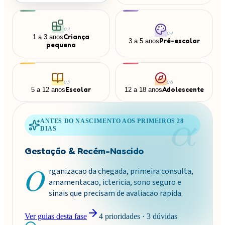
0
3
0
4
Criança
1 a 3 anos
Pré-escolar
3 a 5 anos
pequena
0
5
0
6
Escolar
Adolescente
5 a 12 anos
12 a 18 anos
α
ANTES DO NASCIMENTO AOS PRIMEIROS 28
DIAS
Gestação & Recém-Nascido
O
rganizacao da chegada, primeira consulta,
amamentacao, ictericia, sono seguro e
sinais que precisam de avaliacao rapida.
Ver guias desta fase
4
prioridades ·
3
dúvidas