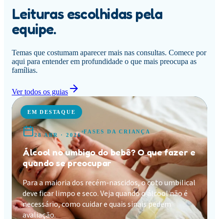
Leituras escolhidas pela
equipe.
Temas que costumam aparecer mais nas consultas. Comece por
aqui para entender em profundidade o que mais preocupa as
famílias.
Ver todos os guias
EM DESTAQUE
FASES DA CRIANÇA
28 ABR · 2026
Álcool no umbigo do bebê? O que fazer e
quando se preocupar
Para a maioria dos recém-nascidos, o coto umbilical
deve ficar limpo e seco. Veja quando o álcool não é
necessário, como cuidar e quais sinais pedem
avaliação.