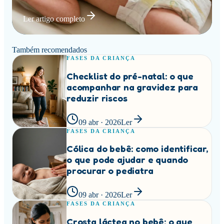
Ler artigo completo
Também recomendados
FASES DA CRIANÇA
Checklist do pré-natal: o que
acompanhar na gravidez para
reduzir riscos
09 abr · 2026
Ler
FASES DA CRIANÇA
Cólica do bebê: como identificar,
o que pode ajudar e quando
procurar o pediatra
09 abr · 2026
Ler
FASES DA CRIANÇA
Crosta láctea no bebê: o que